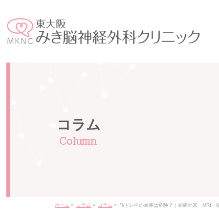
コラム
ホーム
»
コラム
»
コラム
»
筋トレ中の頭痛は危険？｜頭痛外来・MRI・