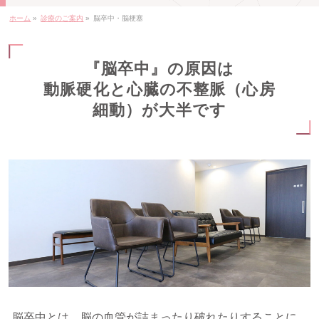
ホーム
»
診療のご案内
»
脳卒中・脳梗塞
『脳卒中』の原因は
動脈硬化と心臓の不整脈（心房
細動）が大半です
脳卒中とは、脳の血管が詰まったり破れたりすることに