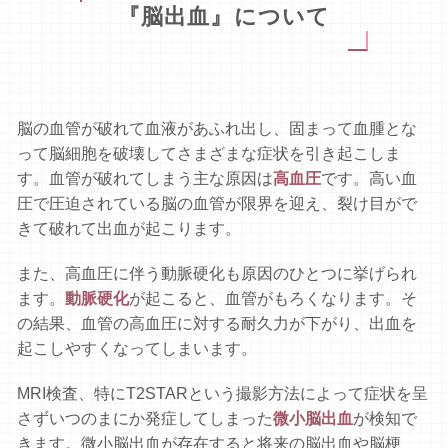
『脳出血』について
脳の血管が破れて血液があふれ出し、固まって血腫とな
って脳細胞を破壊してさまざまな症状を引き起こしま
す。血管が破れてしまう主な原因は
高血圧
です。高い血
圧で圧迫されている脳の血管が限界を迎え、裂け目がで
きて破れて出血が起こります。
また、高血圧に伴う動脈硬化も原因のひとつに挙げられ
ます。
動脈硬化
が起こると、血管がもろくなります。そ
の結果、血管の高血圧に対する耐久力が下がり、出血を
起こしやすくなってしまいます。
MRI検査、特にT2STARという撮影方法によって症状を呈
さずいつのまにか発症してしまった
微小脳出血
が検知で
きます。微小脳出血が存在すると将来の脳出血や脳梗