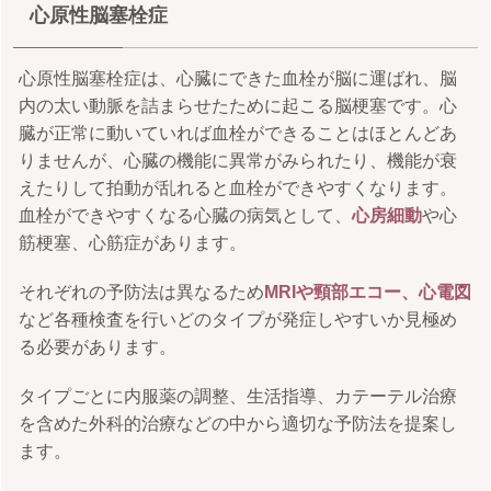
心原性脳塞栓症
心原性脳塞栓症は、心臓にできた血栓が脳に運ばれ、脳
内の太い動脈を詰まらせたために起こる脳梗塞です。心
臓が正常に動いていれば血栓ができることはほとんどあ
りませんが、心臓の機能に異常がみられたり、機能が衰
えたりして拍動が乱れると血栓ができやすくなります。
血栓ができやすくなる心臓の病気として、
心房細動
や心
筋梗塞、心筋症があります。
それぞれの予防法は異なるため
MRIや頸部エコー、心電図
など各種検査を行いどのタイプが発症しやすいか見極め
る必要があります。
タイプごとに内服薬の調整、生活指導、カテーテル治療
を含めた外科的治療などの中から適切な予防法を提案し
ます。