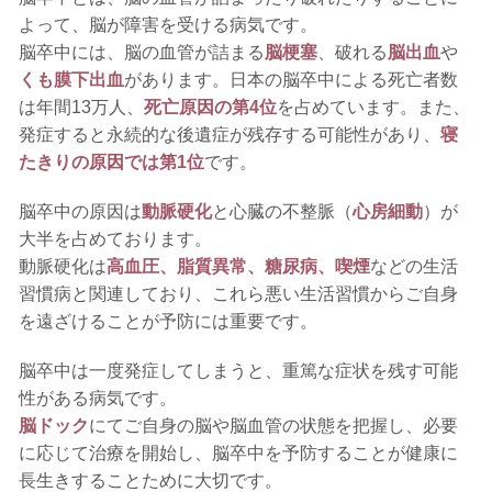
よって、脳が障害を受ける病気です。
脳卒中には、脳の血管が詰まる
脳梗塞
、破れる
脳出血
や
くも膜下出血
があります。日本の脳卒中による死亡者数
は年間13万人、
死亡原因の第4位
を占めています。また、
発症すると永続的な後遺症が残存する可能性があり、
寝
たきりの原因では第1位
です。
脳卒中の原因は
動脈硬化
と心臓の不整脈（
心房細動
）が
大半を占めております。
動脈硬化は
高血圧、脂質異常、糖尿病、喫煙
などの生活
習慣病と関連しており、これら悪い生活習慣からご自身
を遠ざけることが予防には重要です。
脳卒中は一度発症してしまうと、重篤な症状を残す可能
性がある病気です。
脳ドック
にてご自身の脳や脳血管の状態を把握し、必要
に応じて治療を開始し、脳卒中を予防することが健康に
長生きすることために大切です。