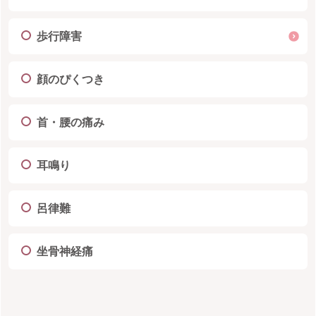
歩行障害
顔のぴくつき
首・腰の痛み
耳鳴り
呂律難
坐骨神経痛