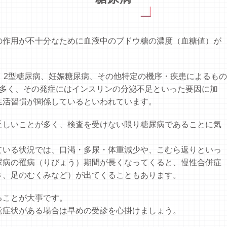
の作用が不十分なために血液中のブドウ糖の濃度（血糖値）が
、2型糖尿病、妊娠糖尿病、その他特定の機序・疾患によるもの
に多く、その発症にはインスリンの分泌不足といった要因に加
生活習慣が関係しているといわれています。
乏しいことが多く、検査を受けない限り糖尿病であることに気
ている状況では、口渇・多尿・体重減少や、こむら返りといっ
尿病の罹病（りびょう）期間が長くなってくると、慢性合併症
さ、足のむくみなど）が出てくることもあります。
ることが大事です。
覚症状がある場合は早めの受診を心掛けましょう。