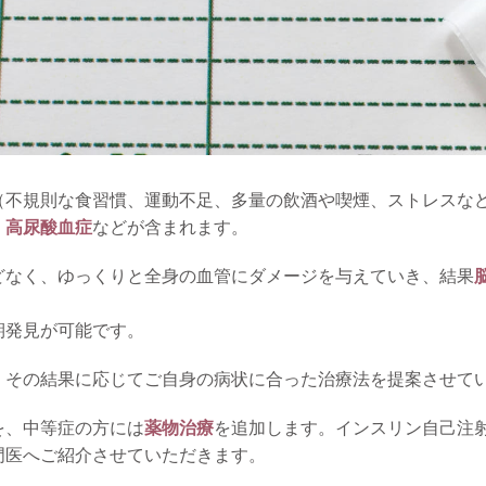
（不規則な食習慣、運動不足、多量の飲酒や喫煙、ストレスな
、
高尿酸血症
などが含まれます。
どなく、ゆっくりと全身の血管にダメージを与えていき、結果
期発見が可能です。
、その結果に応じてご自身の病状に合った治療法を提案させて
を、中等症の方には
薬物治療
を追加します。インスリン自己注
門医へご紹介させていただきます。