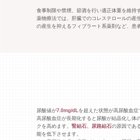
食事制限や禁煙、節酒を行い適正体重を維持
薬物療法では、肝臓でのコレステロールの産生
の産生を抑えるフィブラート系薬剤など、患
尿酸値が
7.0mg/dL
を超えた状態が高尿酸血症
高尿酸血症が長期化すると尿酸が結晶化し体
クを高めます。
腎結石、尿路結石
の原因であ
能を低下させます。