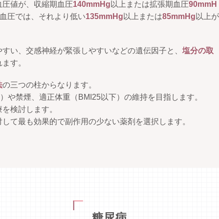
血圧値が、収縮期血圧
140mmHg
以上または拡張期血圧
90mmH
血圧では、それより低い
135mmHg
以上または
85mmHg
以上が
やすい、交感神経が緊張しやすいなどの遺伝因子と、
塩分の取
れます。
法
の三つの柱からなります。
）や禁煙、適正体重（BMI25以下）の維持を目指します。
療を検討します。
対して最も効果的で副作用の少ない薬剤を選択します。
糖尿病