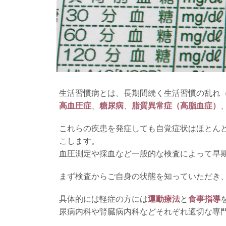
生活習慣病とは、長期間続く生活習慣の乱れ
高血圧症
、
糖尿病
、
脂質異常症（高脂血症）
これらの疾患を発症しても自覚症状はほとん
こします。
血圧測定や採血など一般的な検査によって早
まず検査からご自身の状態を知っていただき
具体的には軽症の方には
運動療法
と
食事指導
尿病内科や腎臓病内科などそれぞれ適切な専